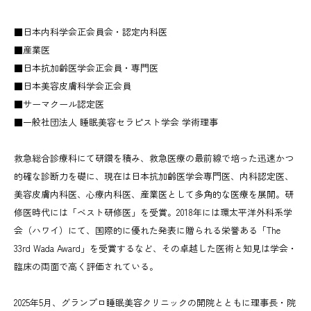
■日本内科学会正会員会・認定内科医
■産業医
■日本抗加齢医学会正会員・専門医
■日本美容皮膚科学会正会員
■サーマクール認定医
■一般社団法人 睡眠美容セラピスト学会 学術理事
救急総合診療科にて研鑽を積み、救急医療の最前線で培った迅速かつ
的確な診断力を礎に、現在は日本抗加齢医学会専門医、内科認定医、
美容皮膚内科医、心療内科医、産業医として多角的な医療を展開。研
修医時代には「ベスト研修医」を受賞。2018年には環太平洋外科系学
会（ハワイ）にて、国際的に優れた発表に贈られる栄誉ある「The
33rd Wada Award」を受賞するなど、その卓越した医術と知見は学会・
臨床の両面で高く評価されている。
2025年5月、グランプロ睡眠美容クリニックの開院とともに理事長・院