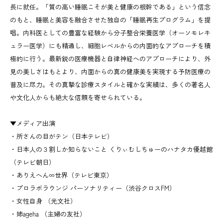
長に就任。「質の高い睡眠こそが美と健康の根幹である」という信念
のもと、睡眠と美容を融合させた独自の「睡眠再生プログラム」を提
唱。内科医としての豊富な経験から分子整合栄養医学（オーソモレキ
ュラー医学）にも精通し、細胞レベルからの内面的なアプローチを積
極的に行う。最新鋭の医療機器と自律神経へのアプローチにより、外
見の美しさはもとより、内面からの真の健康美を実現する予防医療の
普及に尽力。その真摯な診療スタイルと確かな実績は、多くの著名人
や文化人からも絶大な信頼を寄せられている。
▼メディア出演
・所さんの目がテン（日本テレビ）
・日本人の３割しか知らないこと くりぃむしちゅーのハナタカ優越館
（テレビ朝日）
・ありえへん∞世界（テレビ東京）
・プロラボラウンジ パーソナリティー（渋谷クロスFM）
・女性自身 （光文社）
・姉ageha （主婦の友社）