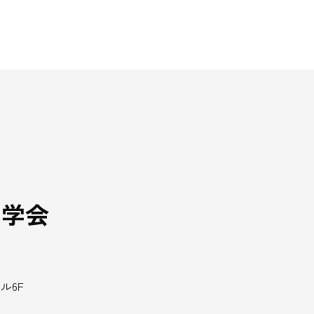
ト学会
ル6F